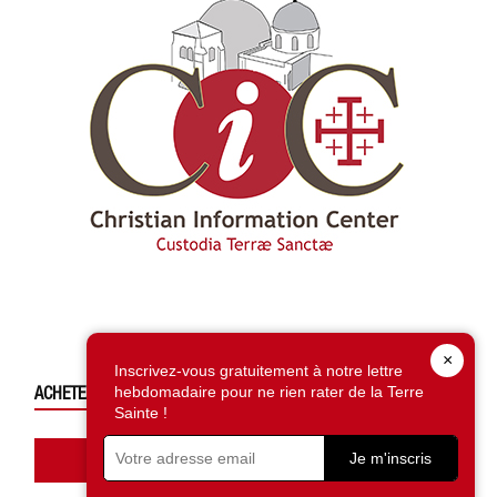
×
Inscrivez-vous gratuitement à notre lettre
ACHETEZ CE NUMÉRO
hebdomadaire pour ne rien rater de la Terre
Sainte !
Accédez à la boutique
Je m'inscris