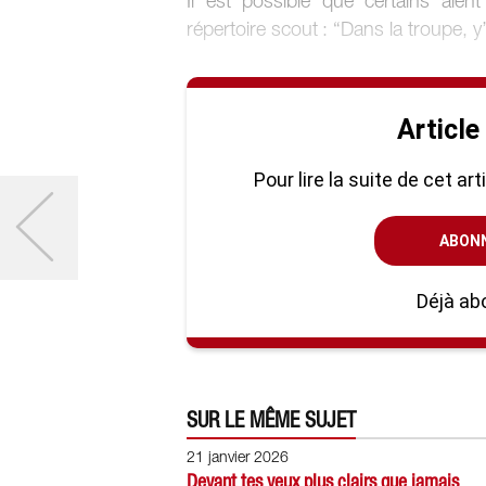
Il est possible que certains aien
répertoire scout : “Dans la troupe, 
Article
Pour lire la suite de cet ar
ABON
Déjà ab
SUR LE MÊME SUJET
21 janvier 2026
Devant tes yeux plus clairs que jamais