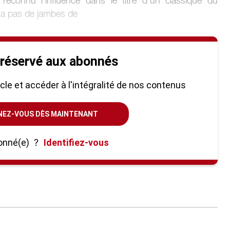
t reconnu l’influence dans le titre d’un classique du
y’a pas de jambes de
 réservé aux abonnés
ticle et accéder à l'intégralité de nos contenus
NEZ-VOUS DÈS MAINTENANT
onné(e)
?
Identifiez-vous