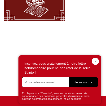
×
Inscrivez-vous gratuitement à notre lettre
hebdomadaire pour ne rien rater de la Terre
Sainte !
Je m'inscris
En cliquant sur “S'inscrire”, vous reconnaissez avoir pris
connaissance des conditions générales d’utilisation et de la
politique de protection des données, et les accepter.