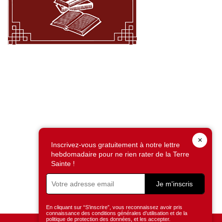
×
Inscrivez-vous gratuitement à notre lettre
hebdomadaire pour ne rien rater de la Terre
Sainte !
Je m'inscris
En cliquant sur “S'inscrire”, vous reconnaissez avoir pris
connaissance des conditions générales d’utilisation et de la
politique de protection des données, et les accepter.