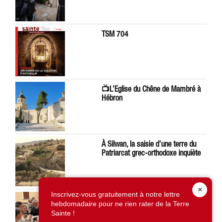
TSM 704
📺L’Eglise du Chêne de Mambré à
Hébron
À Silwan, la saisie d’une terre du
Patriarcat grec-orthodoxe inquiète
×
Inscrivez-vous gratuitement à notre lettre
Léon XIV préoccupé par la situation
hebdomadaire pour ne rien rater de la Terre
en Terre Sainte
Sainte !