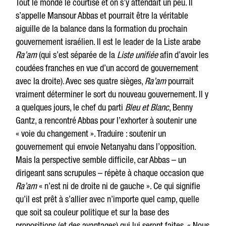
Tout le monde le courtise et on s’y attendait un peu. Il
s’appelle Mansour Abbas et pourrait être la véritable
aiguille de la balance dans la formation du prochain
gouvernement israélien. Il est le leader de la Liste arabe
Ra’am
(qui s’est séparée de la
Liste unifiée
afin d’avoir les
coudées franches en vue d’un accord de gouvernement
avec la droite). Avec ses quatre sièges,
Ra’am
pourrait
vraiment déterminer le sort du nouveau gouvernement. Il y
a quelques jours, le chef du parti
Bleu et Blanc
, Benny
Gantz, a rencontré Abbas pour l’exhorter à soutenir une
« voie du changement ». Traduire : soutenir un
gouvernement qui envoie Netanyahu dans l’opposition.
Mais la perspective semble difficile, car Abbas – un
dirigeant sans scrupules – répète à chaque occasion que
Ra’am
« n’est ni de droite ni de gauche ». Ce qui signifie
qu’il est prêt à s’allier avec n’importe quel camp, quelle
que soit sa couleur politique et sur la base des
propositions (et des avantages) qui lui seront faites. « Nous