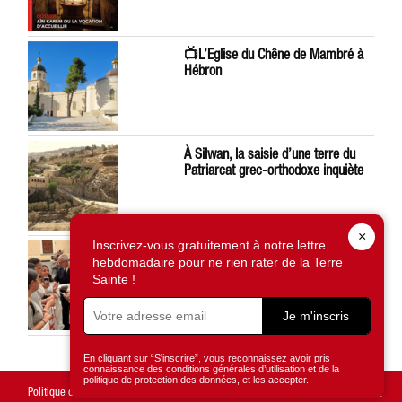
📺L’Eglise du Chêne de Mambré à
Hébron
À Silwan, la saisie d’une terre du
Patriarcat grec-orthodoxe inquiète
×
Inscrivez-vous gratuitement à notre lettre
Léon XIV préoccupé par la situation
hebdomadaire pour ne rien rater de la Terre
en Terre Sainte
Sainte !
Je m'inscris
En cliquant sur “S'inscrire”, vous reconnaissez avoir pris
connaissance des conditions générales d’utilisation et de la
politique de protection des données, et les accepter.
Politique de confidentialité
Mentions légales
Gestion des cookies