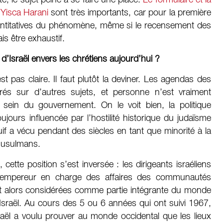
é, le sujet peine à se faire une place.
Le formulaire et la
r
Yisca Harani
sont très importants, car pour la première
uantitatives du phénomène, même si le recensement des
is être exhaustif.
d’Israël envers les chrétiens aujourd’hui ?
st pas claire. Il faut plutôt la deviner. Les agendas des
rés sur d’autres sujets, et personne n’est vraiment
sein du gouvernement. On le voit bien, la politique
oujours influencée par l’hostilité historique du judaïsme
uif a vécu pendant des siècles en tant que minorité à la
musulmans.
cette position s’est inversée : les dirigeants israéliens
d’empereur en charge des affaires des communautés
ent alors considérées comme partie intégrante du monde
d’Israël. Au cours des 5 ou 6 années qui ont suivi 1967,
sraël a voulu prouver au monde occidental que les lieux