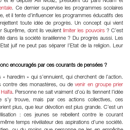
o et le député Avi Moaz, président du parti Noam et
ntale
. Ce dernier supervise les programmes scolaires
uive, et il tente d’influencer les programmes éducatifs des
rejettent toute idée de progrès. Un concept qui vient
r Suprême, dont ils veulent
limiter les pouvoirs
? C’est
ité dans la société israélienne ? Du progrès aussi. Les
at juif ne peut pas séparer l’Etat de la religion. Leur
 donc encouragés par ces courants de pensées ?
« haredim » qui s’ennuient, qui cherchent de l’action.
res contre des monastères, ou de
venir en groupe prier
 Haïfa
. Personne ne sait vraiment d’où ils tiennent l’idée
 s’y trouve, mais par ces actions collectives, ces
prient plus, que leur dévotion est plus grande. C’est un
isation : ces jeunes se rebellent contre le courant
 même temps révélateur des aspirations d’une société.