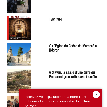
TSM 704
📺L’Eglise du Chêne de Mambré à
Hébron
À Silwan, la saisie d’une terre du
Patriarcat grec-orthodoxe inquiète
×
Inscrivez-vous gratuitement à notre lettre
Léon XIV préoccupé par la situation
hebdomadaire pour ne rien rater de la Terre
en Terre Sainte
Sainte !