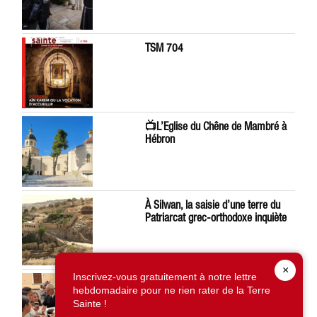
TSM 704
📺L’Eglise du Chêne de Mambré à
Hébron
À Silwan, la saisie d’une terre du
Patriarcat grec-orthodoxe inquiète
×
Inscrivez-vous gratuitement à notre lettre
Léon XIV préoccupé par la situation
hebdomadaire pour ne rien rater de la Terre
en Terre Sainte
Sainte !