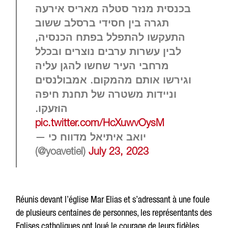
בכנסית מנזר סטלה מאריס אירעה
תגרה בין חסידי ברסלב ששוב
התעקשו להתפלל בפתח הכנסיה,
לבין עשרות ערבים נוצרים ובכלל
מרחבי העיר שחשו להגן עליה
וגירשו אותם מהמקום. אמבולנסים
וניידות משטרה של תחנת חיפה
הוזעקו.
pic.twitter.com/HcXuwvOysM
— יואב איתיאל מדווח כי
(@yoavetiel)
July 23, 2023
Réunis devant l’église Mar Elias et s’adressant à une foule
de plusieurs centaines de personnes, les représentants des
Eglises catholiques ont loué le courage de leurs fidèles