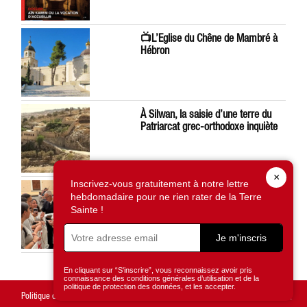
📺L’Eglise du Chêne de Mambré à
Hébron
À Silwan, la saisie d’une terre du
Patriarcat grec-orthodoxe inquiète
×
Inscrivez-vous gratuitement à notre lettre
Léon XIV préoccupé par la situation
hebdomadaire pour ne rien rater de la Terre
en Terre Sainte
Sainte !
Je m'inscris
En cliquant sur “S'inscrire”, vous reconnaissez avoir pris
connaissance des conditions générales d’utilisation et de la
politique de protection des données, et les accepter.
Politique de confidentialité
Mentions légales
Gestion des cookies