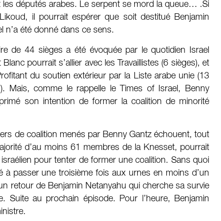
es députés arabes. Le serpent se mord la queue… .Si
koud, il pourrait espérer que soit destitué Benjamin
el n’a été donné dans ce sens.
re de 44 sièges a été évoquée par le quotidien Israel
anc pourrait s’allier avec les Travaillistes (6 sièges), et
ofitant du soutien extérieur par la Liste arabe unie (13
s). Mais, comme le rappelle le Times of Israel, Benny
imé son intention de former la coalition de minorité
rlers de coalition menés par Benny Gantz échouent, tout
ajorité d’au moins 61 membres de la Knesset, pourrait
t israélien pour tenter de former une coalition. Sans quoi
lé à passer une troisième fois aux urnes en moins d’un
as un retour de Benjamin Netanyahu qui cherche sa survie
ce. Suite au prochain épisode. Pour l’heure, Benjamin
nistre.