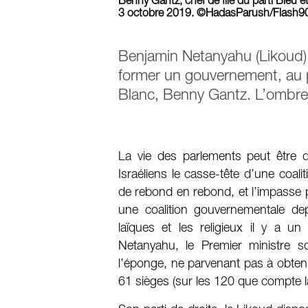
Benny Gantz, chef de file du parti Bleu e
3 octobre 2019. ©HadasParush/Flash9
Benjamin Netanyahu (Likoud) 
former un gouvernement, au pro
Blanc, Benny Gantz. L’ombre 
La vie des parlements peut être d
Israéliens le casse-tête d’une coal
de rebond en rebond, et l’impasse po
une coalition gouvernementale depui
laïques et les religieux il y a un
Netanyahu, le Premier ministre so
l’éponge, ne parvenant pas à obteni
61 sièges (sur les 120 que compte 