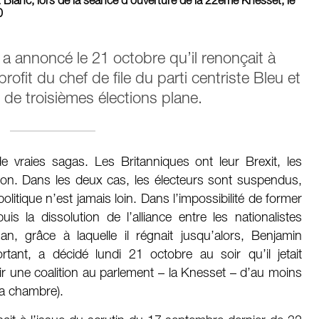
t Blanc, lors de la séance d'ouverture de la 22ème Knesset, le
0
a annoncé le 21 octobre qu’il renonçait à
fit du chef de file du parti centriste Bleu et
de troisièmes élections plane.
e vraies sagas. Les Britanniques ont leur Brexit, les
ition. Dans les deux cas, les électeurs sont suspendus,
litique n’est jamais loin. Dans l’impossibilité de former
s la dissolution de l’alliance entre les nationalistes
 an, grâce à laquelle il régnait jusqu’alors, Benjamin
rtant, a décidé lundi 21 octobre au soir qu’il jetait
r une coalition au parlement – la Knesset – d’au moins
la chambre).