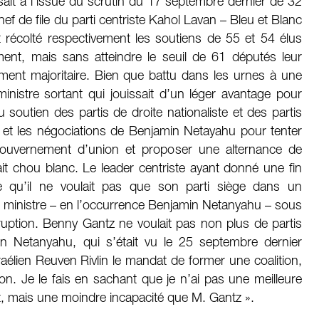
osait à l’issue du scrutin du 17 septembre dernier de 32
hef de file du parti centriste Kahol Lavan – Bleu et Blanc
 récolté respectivement les soutiens de 55 et 54 élus
ment, mais sans atteindre le seuil de 61 députés leur
ent majoritaire. Bien que battu dans les urnes à une
ministre sortant qui jouissait d’un léger avantage pour
u soutien des partis de droite nationaliste et des partis
nt et les négociations de Benjamin Netayahu pour tenter
gouvernement d’union et proposer une alternance de
it chou blanc. Le leader centriste ayant donné une fin
 qu’il ne voulait pas que son parti siège dans un
 ministre – en l’occurrence Benjamin Netanyahu – sous
ruption. Benny Gantz ne voulait pas non plus de partis
min Netanyahu, qui s’était vu le 25 septembre dernier
aélien Reuven Rivlin le mandat de former une coalition,
ion. Je le fais en sachant que je n’ai pas une meilleure
 mais une moindre incapacité que M. Gantz ».