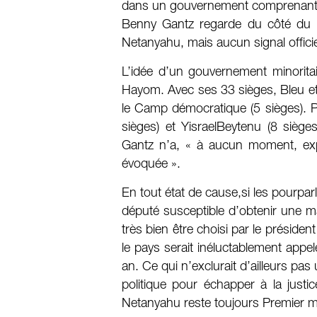
dans un gouvernement comprenant l
Benny Gantz regarde du côté du Li
Netanyahu, mais aucun signal offici
L’idée d’un gouvernement minoritai
Hayom. Avec ses 33 sièges, Bleu et Bl
le Camp démocratique (5 sièges). Pr
sièges) et YisraelBeytenu (8 siège
Gantz n’a, « à aucun moment, expr
évoquée ».
En tout état de cause,si les pourpa
député susceptible d’obtenir une m
très bien être choisi par le présiden
le pays serait inéluctablement appe
an. Ce qui n’exclurait d’ailleurs p
politique pour échapper à la justi
Netanyahu reste toujours Premier mi