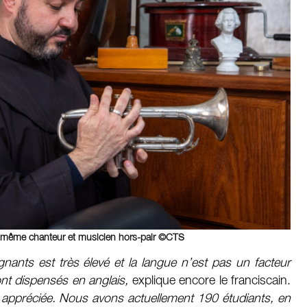
, lui-même chanteur et musicien hors-pair ©CTS
ants est très élevé et la langue n’est pas un facteur
ont dispensés en anglais,
explique encore le franciscain.
s appréciée. Nous avons actuellement 190 étudiants, en