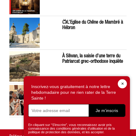
📺L’Eglise du Chêne de Mambré à
Hébron
À Silwan, la saisie d’une terre du
Patriarcat grec-orthodoxe inquiète
×
Inscrivez-vous gratuitement à notre lettre
Léon XIV préoccupé par la situation
hebdomadaire pour ne rien rater de la Terre
en Terre Sainte
Sainte !
Je m'inscris
En cliquant sur “S'inscrire”, vous reconnaissez avoir pris
connaissance des conditions générales d’utilisation et de la
politique de protection des données, et les accepter.