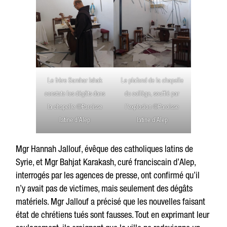
Le frère Samhar Ishak
Le plafond de la chapelle
constate les dégâts dans
du collège, soufflé par
la chapelle ©Paroisse
l’explosion ©Paroisse
latine d’Alep
latine d’Alep
Mgr Hannah Jallouf, évêque des catholiques latins de
Syrie, et Mgr Bahjat Karakash, curé franciscain d’Alep,
interrogés par les agences de presse, ont confirmé qu’il
n’y avait pas de victimes, mais seulement des dégâts
matériels. Mgr Jallouf a précisé que les nouvelles faisant
état de chrétiens tués sont fausses. Tout en exprimant leur