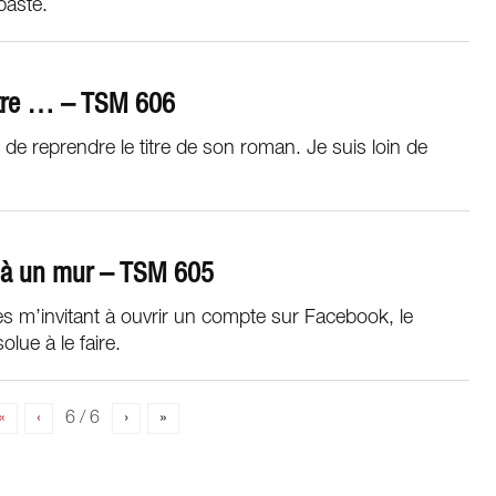
baste.
’être … – TSM 606
e reprendre le titre de son roman. Je suis loin de
 à un mur – TSM 605
s m’invitant à ouvrir un compte sur Facebook, le
olue à le faire.
«
‹
6 / 6
›
»