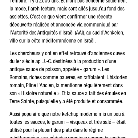
l’empire, il y a 2000 ans. Et n’ont pas concerné seulement
la mode, l’architecture, mais sont allés jusqu’au fond des
assiettes. C’est ce que vient confirmer une récente
découverte réalisée et annoncée via communiqué par
l’Autorité des Antiquités d’Israël (AAI), au sud d’Ashkelon,
ville sur la côte méditerranéenne en Israël.
Les chercheurs y ont en effet retrouvé d’anciennes cuves
du Ier siècle ap. J.-C. destinées à la production d’une
antique sauce de poisson, appelée « garum ». Les
Romains, riches comme pauvres, en raffolaient. L’historien
romain, Pline l’Ancien, la mentionne régulièrement dans
son « Histoire naturelle ». Et la sauce a fait des émules en
Terre Sainte, puisqu’elle y a été produite et consommée.
Aussi populaire que notre ketchup moderne mis un peu à
toutes les sauces, le garum – visqueux et très salé – était
utilisé pour la plupart des plats dans le régime
méditerranéen, aux périodes romaines comme byzantines.