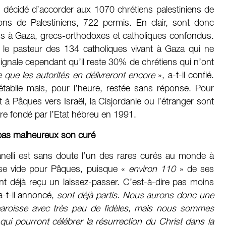
ont décidé d’accorder aux 1070 chrétiens palestiniens de
lions de Palestiniens, 722 permis. En clair, sont donc
ns à Gaza, grecs-orthodoxes et catholiques confondus.
 le pasteur des 134 catholiques vivant à Gaza qui ne
signale cependant qu’il reste 30% de chrétiens qui n’ont
 que les autorités en délivreront encore
», a-t-il confié.
établie mais, pour l’heure, restée sans réponse. Pour
 Pâques vers Israël, la Cisjordanie ou l’étranger sont
ire fondé par l’Etat hébreu en 1991.
 pas malheureux son curé
anelli est sans doute l’un des rares curés au monde à
lise vide pour Pâques, puisque «
environ 110
» de ses
ont déjà reçu un laissez-passer. C’est-à-dire pas moins
a-t-il annoncé,
sont déjà partis. Nous aurons donc une
paroisse avec très peu de fidèles, mais nous sommes
ui pourront célébrer la résurrection du Christ dans la