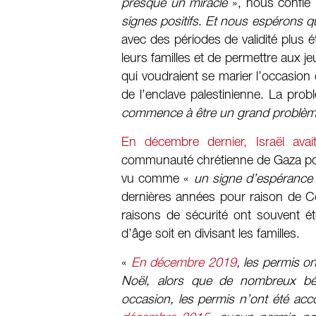
presque un miracle
», nous confie l
signes positifs
.
Et nous espérons qu
avec des périodes de validité plus
leurs familles et de permettre aux
qui voudraient se marier l’occasion 
de l’enclave palestinienne. La pro
commence à être un grand problè
En décembre dernier, Israël a
communauté chrétienne de Gaza pour 
vu comme «
un signe d’espérance
dernières années pour raison de Cov
raisons de sécurité ont souvent ét
d’âge soit en divisant les familles.
«
En décembre 2019
, les permis o
Noël, alors que de nombreux bén
occasion, les permis n’ont été a