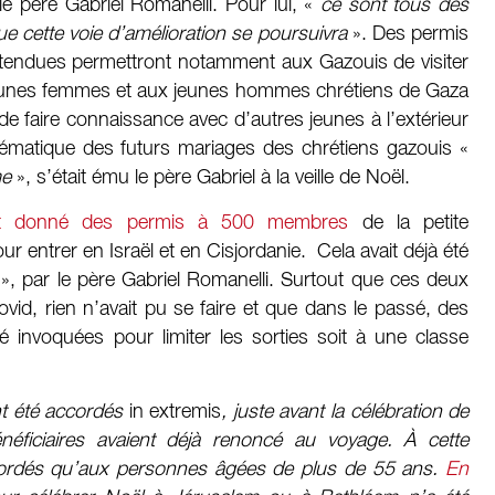
e père Gabriel Romanelli. Pour lui, «
ce sont tous des
e cette voie d’amélioration se poursuivra
». Des permis
 étendues permettront notamment aux Gazouis de visiter
 jeunes femmes et aux jeunes hommes chrétiens de Gaza
de faire connaissance avec d’autres jeunes à l’extérieur
blématique des futurs mariages des chrétiens gazouis «
me
», s’était ému le père Gabriel à la veille de Noël.
vait donné des permis à 500 membres
de la petite
entrer en Israël et en Cisjordanie. Cela avait déjà été
», par le père Gabriel Romanelli. Surtout que ces deux
id, rien n’avait pu se faire et que dans le passé, des
é invoquées pour limiter les sorties soit à une classe
nt été accordés
in extremis
, juste avant la célébration de
éficiaires avaient déjà renoncé au voyage. À cette
ccordés qu’aux personnes âgées de plus de 55 ans.
En