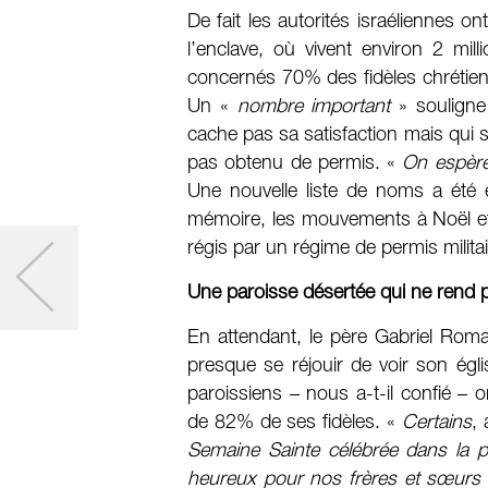
De fait les autorités israéliennes 
l’enclave, où vivent environ 2 mil
concernés 70% des fidèles chrétie
Un «
nombre important
» souligne
cache pas sa satisfaction mais qui 
pas obtenu de permis. «
On espère
Une nouvelle liste de noms a été 
mémoire, les mouvements à Noël et à
régis par un régime de permis milita
Une paroisse désertée qui ne rend
En attendant, le père Gabriel Rom
presque se réjouir de voir son ég
paroissiens – nous a-t-il confié – 
de 82% de ses fidèles. «
Certains
, 
Semaine Sainte célébrée dans la 
heureux pour nos frères et sœurs q