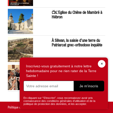
📺L’Eglise du Chêne de Mambré à
Hébron
À Silwan, la saisie d’une terre du
Patriarcat grec-orthodoxe inquiète
×
Inscrivez-vous gratuitement à notre lettre
Léon XIV préoccupé par la situation
hebdomadaire pour ne rien rater de la Terre
en Terre Sainte
Sainte !
Je m'inscris
En cliquant sur “S'inscrire”, vous reconnaissez avoir pris
connaissance des conditions générales d’utilisation et de la
politique de protection des données, et les accepter.
Politique de confidentialité
Mentions légales
Gestion des cookies