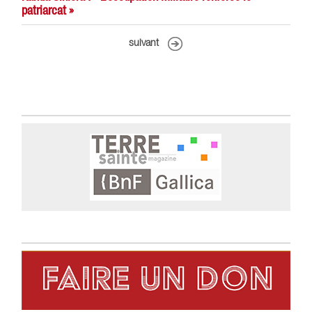
patriarcat »
suivant