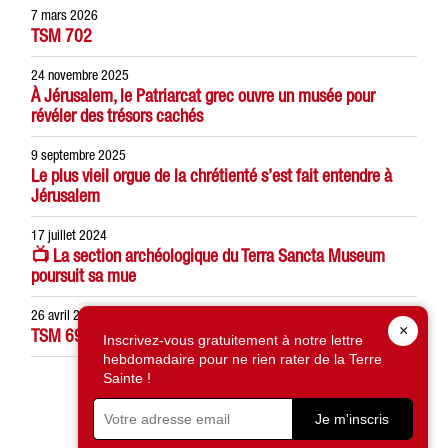
7 mars 2026
TSM 702
24 novembre 2025
À Jérusalem, le Patriarcat grec ouvre un musée pour
révéler des trésors cachés
9 septembre 2025
Le plus vieil orgue de la chrétienté s’est fait entendre à
Jérusalem
17 juillet 2024
📺 La section archéologique du Terra Sancta Museum
poursuit sa mue
26 avril 2024
×
TSM 691
Inscrivez-vous gratuitement à notre lettre
hebdomadaire pour ne rien rater de la Terre
Sainte !
suivant
Je m'inscris