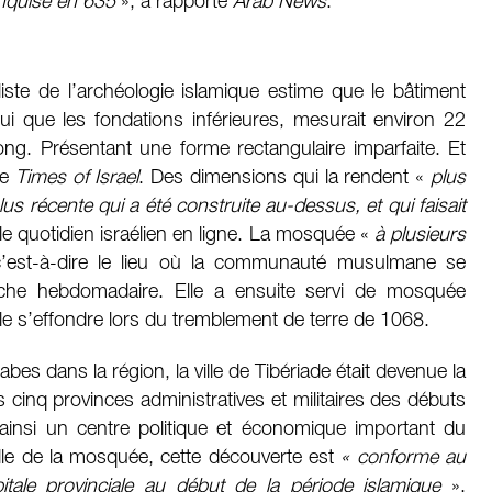
onquise en 635
», a rapporté
Arab News
.
aliste de l’archéologie islamique estime que le bâtiment
hui que les fondations inférieures, mesurait environ 22
ng. Présentant une forme rectangulaire imparfaite. Et
le
Times of Israel
. Des dimensions qui la rendent «
plus
s récente qui a été construite au-dessus, et qui faisait
le quotidien israélien en ligne. La mosquée «
à plusieurs
c’est-à-dire le lieu où la communauté musulmane se
rêche hebdomadaire. Elle a ensuite servi de mosquée
’elle s’effondre lors du tremblement de terre de 1068.
bes dans la région, la ville de Tibériade était devenue la
 cinq provinces administratives et militaires des débuts
 ainsi un centre politique et économique important du
le de la mosquée, cette découverte est
« conforme au
itale provinciale au début de la période islamique
»,