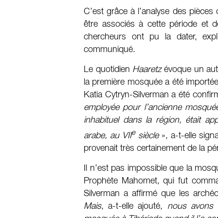
C’est grâce à l’analyse des pièce
être associés à cette période et 
chercheurs ont pu la dater, exp
communiqué.
Le quotidien
Haaretz
évoque un autre
la première mosquée a été importée
Katia Cytryn-Silverman a été confir
employée
pour l’ancienne mosquée
inhabituel dans la région, était 
e
arabe, au VII
siècle
», a-t-elle sign
provenait très certainement de la pé
Il n’est pas impossible que la mosq
Prophète Mahomet, qui fut command
Silverman a affirmé que les archéo
Mais
, a-t-elle ajouté,
nous avons d