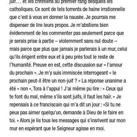
juif… et les chrétiens au premier rang desquels les
catholiques. Ce sont de tels torrents de haine irrationnelle
que c’est à vous en donner la nausée. Je pourrais me
dispenser de lire leurs propos. Je m’abstiens bien
évidemment de les commenter pas seulement parce que
je serais prise à partie – violemment sans nul doute –
mais parce que plus que jamais je parlerais à un mur, celui
qu’ils érigent entre eux et à peu près tout le reste de
l’humanité. Preuve en est, cette discussion sur « l’amour
du prochain ». Je m’y suis immiscée interrogeant « le
prochain peut-il être un non-juif ? » La réponse unanime a
été « non », Tora à l’appui ! J’ai même pu lire : « Ceux qui
te font du mal, même s’ils sont juifs, il faut les haïr. » Je
repensais à ce franciscain qui m’a dit un jour : «Si tu ne
peux pas aimer quelqu’un, demande à Dieu de le faire en
toi. » Alors je lis tous les messages qui s’insrivent sur mon
mur en espérant que le Seigneur agisse en moi.