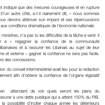
ent indiqué que des mesures courageuses et en rupture
 D’un autre côté, a-t-il clairement dit, « nous sommes
ous devons atténuer son impact et ses répercussions
e aux conditions dramatiques de l’économie nationale.
nistres, n’a pas tu les difficultés de la tâche à venir. Il
iller à « regagner la confiance de la communauté
s libanaises et à rassurer les Libanais au sujet de leur
rne et externe – gagner la confiance ne sera pas facile.
ire des concessions.
on du conseil interministériel avait lieu pour la rédaction
ent afin d’obtenir la confiance de l’organe législatif
e en attendant de voir quels seront les plans du
surer à une dette publique qui a atteint 150% du PIB.
 la possibilité d’inciter chaque année les détenteurs