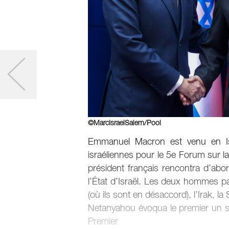
©MarcIsraelSalem/Pool
Emmanuel Macron est venu en Israë
israéliennes pour le 5e Forum sur l
président français rencontra d’ab
l’État d’Israël. Les deux hommes p
(où ils sont en désaccord), l’Irak, la
Netanyahou évoqua le premier un suj
Premier