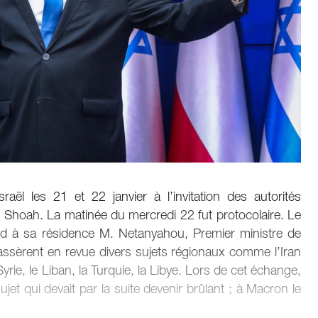
l les 21 et 22 janvier à l’invitation des autorités
a Shoah. La matinée du mercredi 22 fut protocolaire. Le
ord à sa résidence M. Netanyahou, Premier ministre de
assèrent en revue divers sujets régionaux comme l’Iran
 Syrie, le Liban, la Turquie, la Libye. Lors de cet échange,
et qui devait par la suite devenir brûlant ; à Macron le