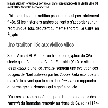
Issam Zughair, le vendeur de fanous, dans son échoppe de la vieille ville, 01
avril 2022 ©Cécile Lemoine/TSM
L’histoire de cette tradition populaire n’est pas totalement
fixée. Si les historiens arabes peinent à s’accorder sur un
récit unique, tous débutent au même endroit : Le Caire, en
Égypte.
Une tradition liée aux vieilles villes
Selon Ahmad Al-Maqrizi, un historien égyptien du XVe
siècle qui a écrit sur le Califat Fatimide (Xe-XIIe siècle),
les
fawanis
(pluriel de
fanous
), seraient une évolution des
bougies de Noël utilisées par les Coptes. Cela expliquerait
d’après le savant que le nom de «
fanous
» se rapproche
du terme grec « phanos » qui signifie bougie.
D’autres sources suggèrent que la tradition actuelle des
fawanis
du Ramadan remonte au règne de Saladin (1174-