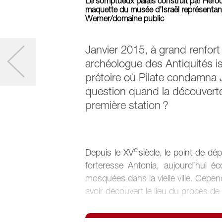
Le somptueux palais construit par Hérode
maquette du musée d’Israël représentan
Werner/domaine public
Janvier 2015, à grand renfor
archéologue des Antiquités i
prétoire où Pilate condamna J
question quand la découverte 
première station ?
e
Depuis le XV
siècle, le point de dé
forteresse Antonia, aujourd’hui é
mosquées dans la vielle ville. Cepe
avoir découvert le lieu du procès de J