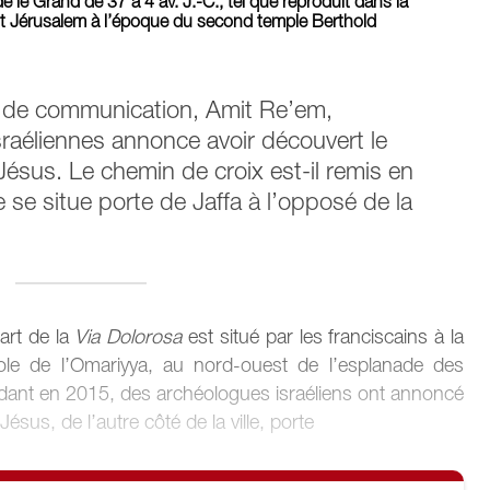
 le Grand de 37 à 4 av. J.-C., tel que reproduit dans la
t Jérusalem à l’époque du second temple Berthold
t de communication, Amit Re’em,
sraéliennes annonce avoir découvert le
ésus. Le chemin de croix est-il remis en
se situe porte de Jaffa à l’opposé de la
part de la
Via Dolorosa
est situé par les franciscains à la
cole de l’Omariyya, au nord-ouest de l’esplanade des
ndant en 2015, des archéologues israéliens ont annoncé
ésus, de l’autre côté de la ville, porte