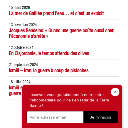
15 mars 2026
La mer de Galilée prend l’eau… et c’est un exploit
13 novembre 2024
Jacques Bendelac: « Quand une guerre coûte aussi cher,
l’économie s’arrête »
12 octobre 2024
En Cisjordanie, le temps attendu des olives
21 septembre 2024
Israël – Iran, la guerre à coup de pistaches
18 juillet 2024
Israël et Palestine, entreprises et travailleurs face à la
×
guerre
Inscrivez-vous gratuitement à notre lettre
hebdomadaire pour ne rien rater de la Terre
Sainte !
suivant
Je m'inscris