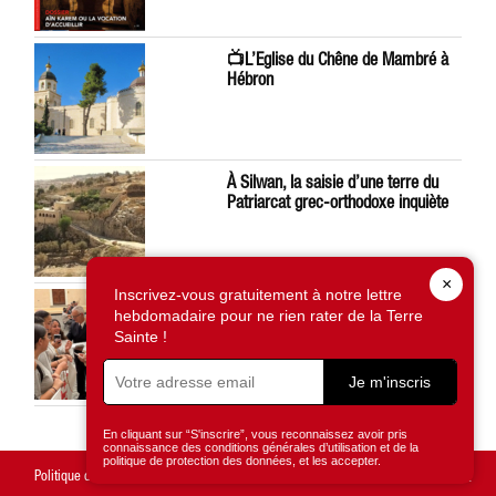
📺L’Eglise du Chêne de Mambré à
Hébron
À Silwan, la saisie d’une terre du
Patriarcat grec-orthodoxe inquiète
×
Inscrivez-vous gratuitement à notre lettre
Léon XIV préoccupé par la situation
hebdomadaire pour ne rien rater de la Terre
en Terre Sainte
Sainte !
Je m'inscris
En cliquant sur “S'inscrire”, vous reconnaissez avoir pris
connaissance des conditions générales d’utilisation et de la
politique de protection des données, et les accepter.
Politique de confidentialité
Mentions légales
Gestion des cookies