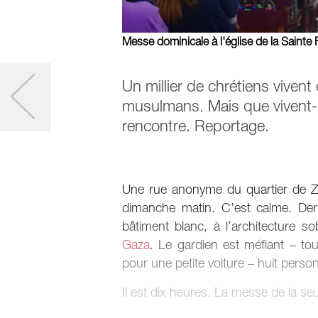
Messe dominicale à l'église de la Saint
Un millier de chrétiens viven
musulmans. Mais que vivent-il
rencontre. Reportage.
Une rue anonyme du quartier de Zei
dimanche matin. C’est calme. Derr
bâtiment blanc, à l’architecture s
Gaza
. Le gardien est méfiant – to
pour une petite voiture – huit perso
Il est dix heures. La messe de la seu