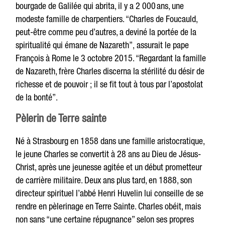
bourgade de Galilée qui abrita, il y a 2 000 ans, une
modeste famille de charpentiers. “Charles
de
Foucauld,
peut-être comme peu d’autres, a deviné
la
portée
de
la
spiritualité
qui émane de
Nazareth”,
assurait
le
pape
François
à Rome
le
3 octobre 2015. “Regardant
la
famille
de
Nazareth, frère Charles discerna
la
stérilité du
désir de
richesse
et
de
pouvoir ; il
se
fit tout
à tous
par l’apostolat
de
la
bonté”.
Pèlerin de Terre sainte
Né à Strasbourg en 1858 dans une famille aristocratique,
le jeune Charles se convertit à 28 ans au Dieu de Jésus-
Christ, après une jeunesse agitée et un début prometteur
de carrière militaire. Deux ans plus tard, en 1888, son
directeur spirituel l’abbé Henri Huvelin lui conseille de se
rendre en pèlerinage en Terre Sainte. Charles obéit, mais
non sans “une certaine répugnance” selon ses propres