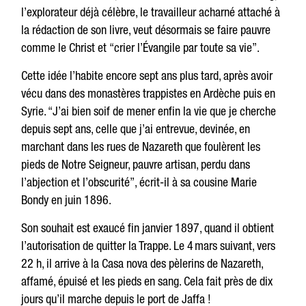
l’explorateur déjà célèbre, le travailleur acharné attaché à
la rédaction de son livre, veut désormais se
faire pauvre
comme le
Christ
et
“crier
l’Évangile
par toute sa
vie”.
Cette idée
l’habite
encore
sept
ans plus
tard, après avoir
vécu
dans
des monastères
trappistes
en
Ardèche puis
en
Syrie. “J’ai bien soif de mener enfin la vie que je cherche
depuis sept ans, celle que j’ai entrevue, devinée, en
marchant dans les rues de Nazareth que foulèrent les
pieds de Notre Seigneur, pauvre artisan, perdu dans
l’abjection et l’obscurité”, écrit-il à sa cousine Marie
Bondy en juin 1896.
Son souhait est exaucé fin janvier 1897, quand il obtient
l’autorisation de quitter la Trappe. Le 4 mars suivant, vers
22 h, il arrive à la Casa nova des pèlerins de Nazareth,
affamé, épuisé et les pieds en sang. Cela fait près de dix
jours qu’il marche depuis le port de Jaffa !