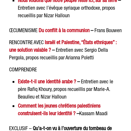
Nous voulons que notre peuple reste ici, sur sa terre
–
Entretien avec l’évêque syriaque orthodoxe, propos
recueillis par Nizar Halloun
ŒCUMENISME
Du conflit à la communion
–
Frans Bouwen
RENCONTRE AVEC
Israël et Palestine, “États ethniques” :
une solution valable ?
–
Entretien avec Sergio Della
Pergola, propos recueillis par Arianna Poletti
COMPRENDRE
Existe-t-il une identité arabe ?
–
Entretien avec le
père Rafiq Khoury, propos recueillis par Marie-A.
Beaulieu et Nizar Halloun
Comment les jeunes chrétiens palestiniens
construisent-ils leur identité ?
–
Kassam Maadi
EXCLUSIF –
Qu’a-t-on vu à l’ouverture du tombeau de