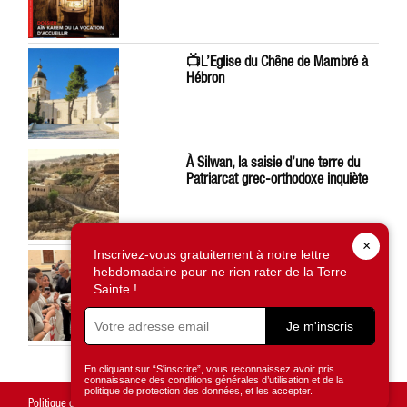
📺L’Eglise du Chêne de Mambré à
Hébron
À Silwan, la saisie d’une terre du
Patriarcat grec-orthodoxe inquiète
×
Inscrivez-vous gratuitement à notre lettre
Léon XIV préoccupé par la situation
hebdomadaire pour ne rien rater de la Terre
en Terre Sainte
Sainte !
Je m'inscris
En cliquant sur “S'inscrire”, vous reconnaissez avoir pris
connaissance des conditions générales d’utilisation et de la
politique de protection des données, et les accepter.
Politique de confidentialité
Mentions légales
Gestion des cookies