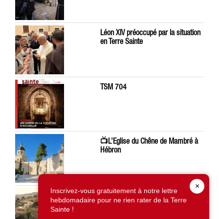
Léon XIV préoccupé par la situation
en Terre Sainte
TSM 704
📺L’Eglise du Chêne de Mambré à
Hébron
×
Inscrivez-vous gratuitement à notre lettre
À Silwan, la saisie d’une terre du
hebdomadaire pour ne rien rater de la Terre
Patriarcat grec-orthodoxe inquiète
Sainte !