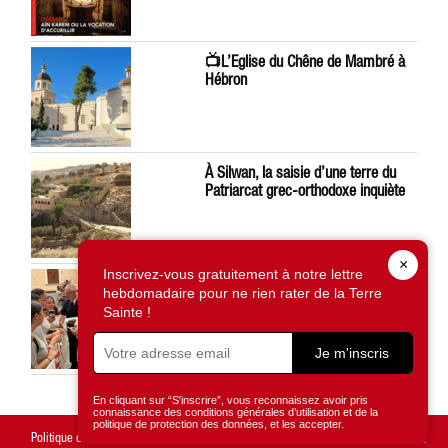
📺L’Eglise du Chêne de Mambré à
Hébron
À Silwan, la saisie d’une terre du
Patriarcat grec-orthodoxe inquiète
×
Inscrivez-vous gratuitement à notre lettre
Léon XIV préoccupé par la situation
hebdomadaire pour ne rien rater de la Terre
en Terre Sainte
Sainte !
Je m'inscris
En cliquant sur “S'inscrire”, vous reconnaissez avoir pris
connaissance des conditions générales d’utilisation et de la
politique de protection des données, et les accepter.
Politique de confidentialité
Mentions légales
Gestion des cookies