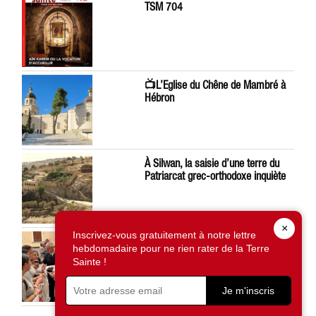
TSM 704
📺L’Eglise du Chêne de Mambré à
Hébron
À Silwan, la saisie d’une terre du
Patriarcat grec-orthodoxe inquiète
×
Inscrivez-vous gratuitement à notre lettre
Léon XIV préoccupé par la situation
hebdomadaire pour ne rien rater de la Terre
en Terre Sainte
Sainte !
Je m'inscris