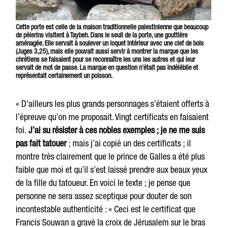
Cette porte est celle de la maison traditionnelle palestinienne que beaucoup
de pèlerins visitent à Taybeh. Dans le seuil de la porte, une gouttière
aménagée. Elle servait à soulever un loquet intérieur avec une clef de bois
(Juges 3,25), mais elle pouvait aussi servir à montrer la marque que les
chrétiens se faisaient pour se reconnaître les uns les autres et qui leur
servait de mot de passe. La marque en question n’était pas indélébile et
représentait certainement un poisson.
« D’ailleurs les plus grands personnages s’étaient offerts à
l’épreuve qu’on me proposait. Vingt certificats en faisaient
foi.
J’ai su résister à ces nobles exemples ; je ne me suis
pas fait tatouer
; mais j’ai copié un des certificats ; il
montre très clairement que le prince de Galles a été plus
faible que moi et qu’il s’est laissé prendre aux beaux yeux
de la fille du tatoueur. En voici le texte ; je pense que
personne ne sera assez sceptique pour douter de son
incontestable authenticité : « Ceci est le certificat que
Francis Souwan a gravé la croix de Jérusalem sur le bras