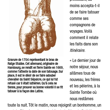
moins accepta-t-il
de se faire tatouer
comme ses
compagnons de
voyages. Voilà
comment il relate
les faits dans son
Itinéraire.
Gravure de 1704 représentant le bras de
« Le dernier jour de
Ratge Stubbe. Cet allemand, originaire de
notre séjour, nous
Hambourg, se rendit en Terre Sainte en 1669,
comme l’atteste la date de son tatouage. Sur
allâmes tous de
place, il eut le désir de se faire adouber
nouveau, les frères
chevalier du Saint Sépulcre, ce qui lui fut
refusé car il était luthérien. Qu’à cela ne
et les pèlerins, à la
tienne, pour prouver sa bonne volonté il se fit
tatouer à la façon des Latins.
Sainte Tombe où
nous restâmes
toute la nuit. Tôt le matin, nous rejoignit un bonhomme, un