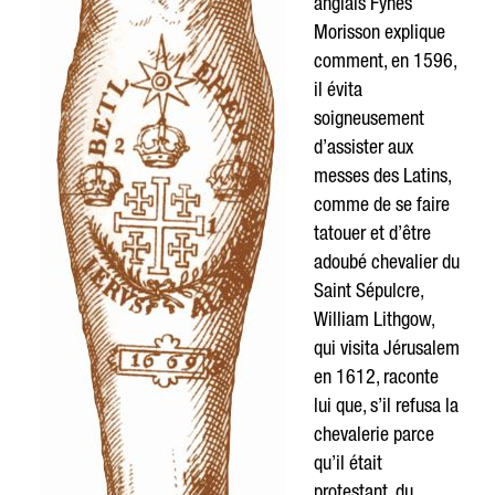
anglais Fynes
Morisson explique
comment, en 1596,
il évita
soigneusement
d’assister aux
messes des Latins,
comme de se faire
tatouer et d’être
adoubé chevalier du
Saint Sépulcre,
William Lithgow,
qui visita Jérusalem
en 1612, raconte
lui que, s’il refusa la
chevalerie parce
qu’il était
protestant, du