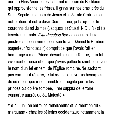
certain Elias Areacheros, habitant chrétien de Bethléem,
qui approvisionne les frères. Il grava sur nos bras, près du
Saint Sépulcre, le nom de Jésus et la Sainte Croix selon
notre choix et notre désir. Quant à moi, je fis ajouter la
couronne du roi James (Jacques Ier Stuart. N.D.L.R.) et fis
inscrire les mots
Vivat Jacobus Rex
. Je donnais deux
piastres au bonhomme pour son travail. Quand le Gardien
(supérieur franciscain) comprit ce que j’avais fait en
hommage à mon Prince, devant la sainte Tombe, il en fut
vivement offensé et dit que j’avais pollué le saint lieu avec
le nom d’un tel ennemi de l’Église romaine. Ne sachant
pas comment réparer, je lui récitais les vertus héroïques
de ce monarque incomparable et inégalé parmi les
princes. Sa colère tombée, il me supplia de le faire
connaître auprès de Sa Majesté. »
Y a-t-il un lien entre les franciscains et la tradition du «
marquage » chez les pèlerins occidentaux, notamment la