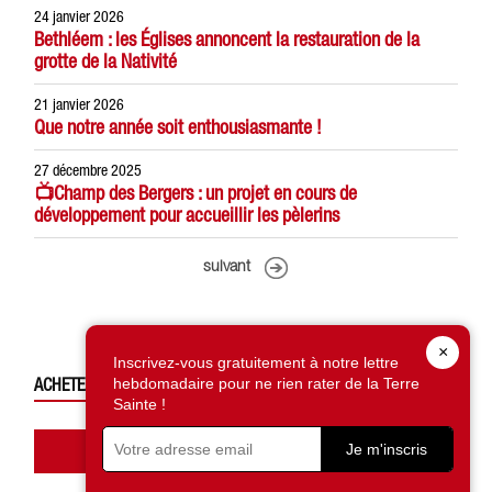
24 janvier 2026
Bethléem : les Églises annoncent la restauration de la
grotte de la Nativité
21 janvier 2026
Que notre année soit enthousiasmante !
27 décembre 2025
📺Champ des Bergers : un projet en cours de
développement pour accueillir les pèlerins
suivant
×
Inscrivez-vous gratuitement à notre lettre
ACHETEZ CE NUMÉRO
hebdomadaire pour ne rien rater de la Terre
Sainte !
Accédez à la boutique
Je m'inscris